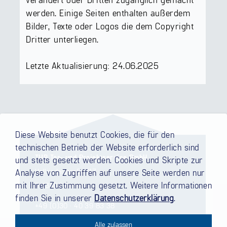
werden. Einige Seiten enthalten außerdem
Bilder, Texte oder Logos die dem Copyright
Dritter unterliegen.
Letzte Aktualisierung: 24.06.2025
Diese Website benutzt Cookies, die für den
technischen Betrieb der Website erforderlich sind
TUP Tor- und Projektservice GmbH
und stets gesetzt werden. Cookies und Skripte zur
Holländerstraße 117
Analyse von Zugriffen auf unsere Seite werden nur
mit Ihrer Zustimmung gesetzt. Weitere Informationen
D-13407 Berlin
finden Sie in unserer
Datenschutzerklärung
.
+49 (0)30 · 40 39 83 38
+49 (0)30 · 40 39 84 11 Fax
Alle zulassen